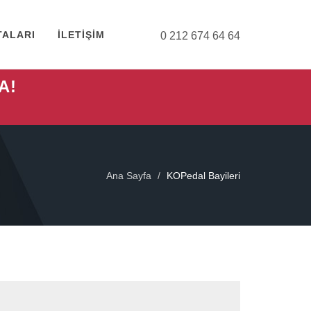
TALARI
İLETİŞİM
0 212 674 64 64
A!
Ana Sayfa
KOPedal Bayileri