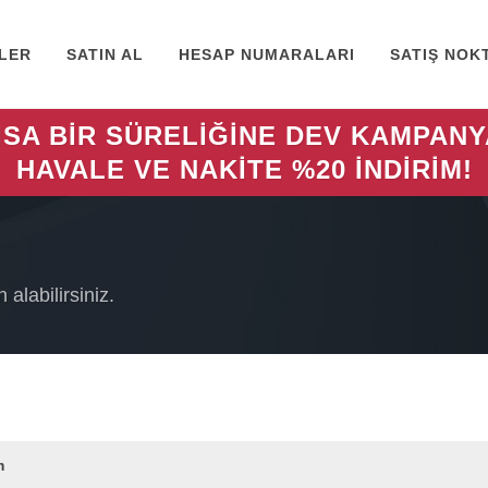
LER
SATIN AL
HESAP NUMARALARI
SATIŞ NOK
ISA BİR SÜRELİĞİNE DEV KAMPANY
HAVALE VE NAKİTE %20 İNDİRİM!
 alabilirsiniz.
m