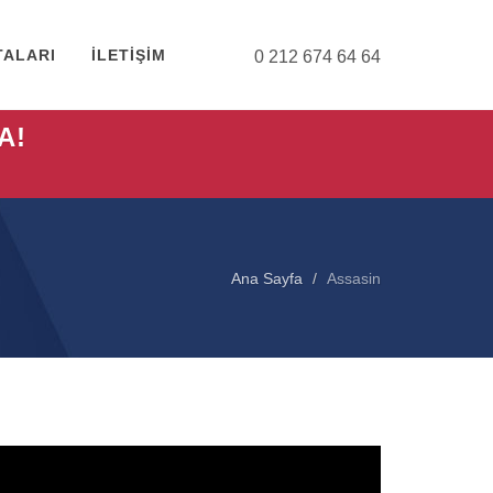
TALARI
İLETİŞİM
0 212 674 64 64
A!
Ana Sayfa
Assasin