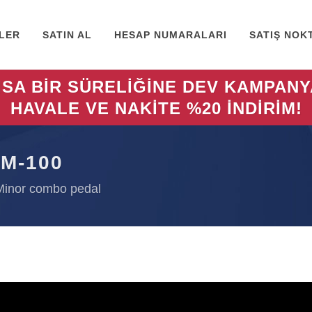
LER
SATIN AL
HESAP NUMARALARI
SATIŞ NOK
ISA BİR SÜRELİĞİNE DEV KAMPANY
HAVALE VE NAKİTE %20 İNDİRİM!
M-100
 Minor combo pedal