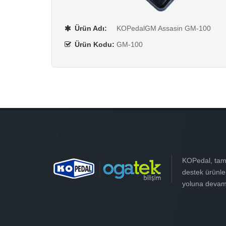
Ürün Adı:
KOPedalGM Assasin GM-100
Ürün Kodu:
GM-100
KOPedal, tama
destek ürünle
yoluna devam