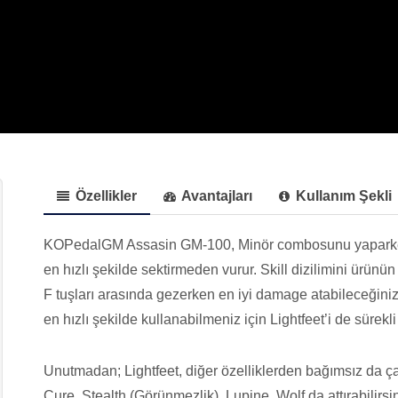
Özellikler
Avantajları
Kullanım Şekli
KOPedalGM Assasin GM-100, Minör combosunu yaparke
en hızlı şekilde sektirmeden vurur. Skill dizilimini ürü
F tuşları arasında gezerken en iyi damage atabileceğiniz 
en hızlı şekilde kullanabilmeniz için Lightfeet’i de sürekli
Unutmadan; Lightfeet, diğer özelliklerden bağımsız da ça
Cure, Stealth (Görünmezlik), Lupine, Wolf da attırabilirsin